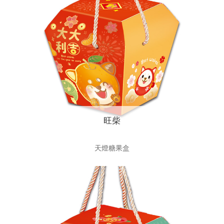
旺柴
天燈糖果盒