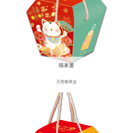
喵來運
天燈糖果盒