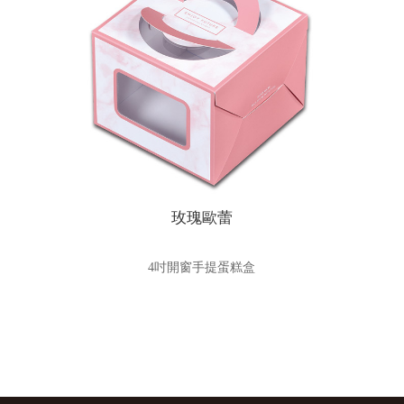
玫瑰歐蕾
4吋開窗手提蛋糕盒